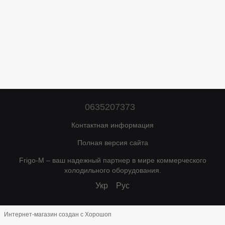
0635207373
Контактная информация
Полная версия сайта
Frigo-M – ваш надежный партнер в мире коммерческого
холодильного оборудования.
Укр
Рус
Интернет-магазин создан с Хорошоп